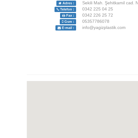
Sekili Mah. Şehitkamil cad.
Adres :
0342 225 04 25
Telefon :
0342 226 25 72
Fax :
05357786078
Gsm :
info@yagizplastik.com
E-mail :